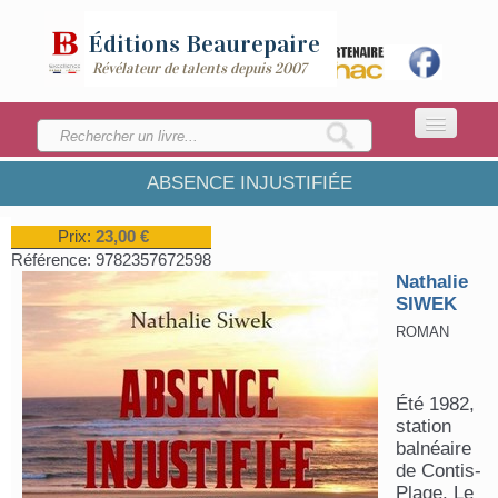
Éditions
Beaurepaire
Révélateur de talents depuis 2007
ABSENCE INJUSTIFIÉE
ACCUEIL
LA MAISON
Prix:
23,00 €
Référence:
9782357672598
CATALOGUE
Nathalie
SIWEK
ENVOYEZ VOTRE MANUSCRIT
ROMAN
Été 1982,
station
balnéaire
de Contis-
Plage. Le