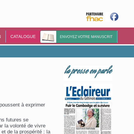
N
CATALOGUE
ENVOYEZ VOTRE MANUSCRIT
la presse en parle
e poussent à exprimer
ns futures se
r la volonté de vivre
 et de la prospérité : la