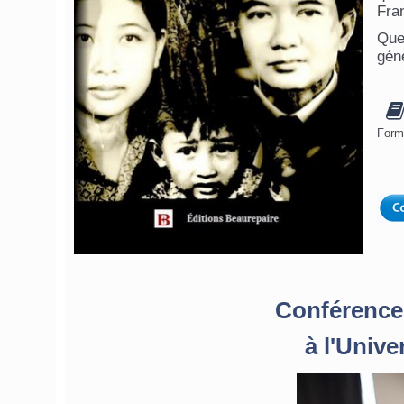
Fra
Que
géné
Form
Conférenc
à l'Unive