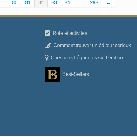
...
80
81
82
83
84
...
298
→
Rôle et activités
Comment trouver un éditeur sérieux
Questions fréquentes sur l'édition
Best-Sellers