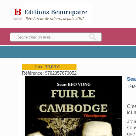
Éditions
Beaurepaire
Révélateur de talents depuis 2007
Prix:
19,00 €
Référence:
9782357673052
Se
TÉM
C’es
ici 
J’a
souv
que 