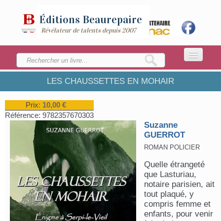
Éditions
Beaurepaire
Révélateur de talents depuis 2007
LES CHAUSSETTES EN MOHAIR
ACCUEIL
LA MAISON
Prix:
10,00 €
Référence:
9782357670303
CATALOGUE
Suzanne
GUERROT
ENVOYEZ VOTRE MANUSCRIT
ROMAN POLICIER
Quelle étrangeté
que Lasturiau,
notaire parisien, ait
tout plaqué, y
compris femme et
enfants, pour venir