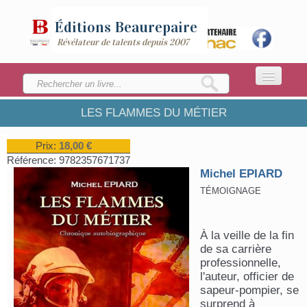
Éditions
Beaurepaire
Révélateur de talents depuis 2007
LES FLAMMES DU MÉTIER
ACCUEIL
LA MAISON
Prix:
18,00 €
Référence:
9782357671737
CATALOGUE
Michel EPIARD
TÉMOIGNAGE
ENVOYEZ VOTRE MANUSCRIT
À la veille de la fin
de sa carrière
professionnelle,
l'auteur, officier de
sapeur-pompier, se
surprend à