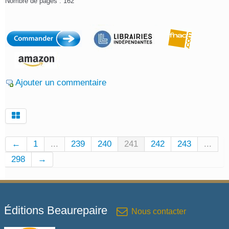
Nombre de pages : 162
Ajouter un commentaire
←
1
...
239
240
241
242
243
...
298
→
Éditions Beaurepaire
Nous contacter