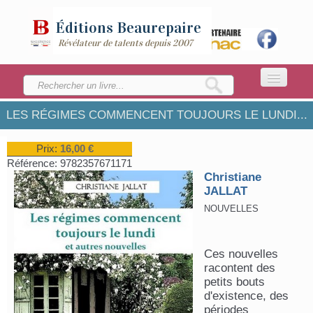
Éditions
Beaurepaire
Révélateur de talents depuis 2007
LES RÉGIMES COMMENCENT TOUJOURS LE LUNDI...
ACCUEIL
LA MAISON
Prix:
16,00 €
Référence:
9782357671171
CATALOGUE
Christiane
JALLAT
ENVOYEZ VOTRE MANUSCRIT
NOUVELLES
Ces nouvelles
racontent des
petits bouts
d'existence, des
périodes