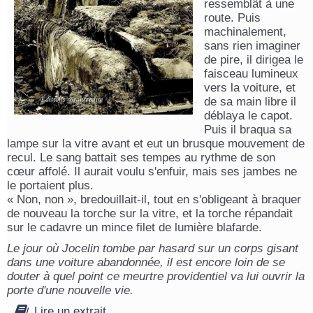
ressemblât à une
route. Puis
machinalement,
sans rien imaginer
de pire, il dirigea le
faisceau lumineux
vers la voiture, et
de sa main libre il
déblaya le capot.
Puis il braqua sa
lampe sur la vitre avant et eut un brusque mouvement de
recul. Le sang battait ses tempes au rythme de son
cœur affolé. Il aurait voulu s'enfuir, mais ses jambes ne
le portaient plus.
« Non, non », bredouillait-il, tout en s'obligeant à braquer
de nouveau la torche sur la vitre, et la torche répandait
sur le cadavre un mince filet de lumière blafarde.
Le jour où Jocelin tombe par hasard sur un corps gisant
dans une voiture abandonnée, il est encore loin de se
douter à quel point ce meurtre providentiel va lui ouvrir la
porte d'une nouvelle vie.
Lire un extrait