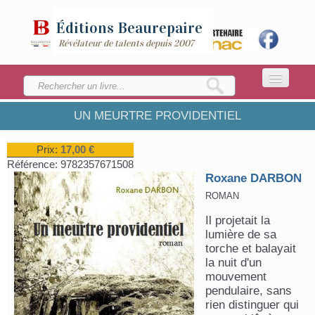
Éditions
Beaurepaire
Révélateur de talents depuis 2007
UN MEURTRE PROVIDENTIEL
ACCUEIL
LA MAISON
Prix:
17,00 €
Référence:
9782357671508
CATALOGUE
Roxane DARBON
ROMAN
ENVOYEZ VOTRE MANUSCRIT
Il projetait la
lumière de sa
torche et balayait
la nuit d'un
mouvement
pendulaire, sans
rien distinguer qui