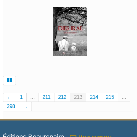
←
1
...
211
212
213
214
215
...
298
→
Éditions Beaurepaire