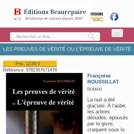
Éditions
Beaurepaire
Révélateur de talents depuis 2007
LES PREUVES DE VÉRITÉ OU L'ÉPREUVE DE VÉRITÉ
ACCUEIL
LA MAISON
Prix:
12,00 €
Référence:
9782357671478
CATALOGUE
Françoise
ROUSSILLAT
ENVOYEZ VOTRE MANUSCRIT
ROMAN
La nuit a été
glaciale. À l'aube,
les arbres
dénudés, épousés
par le givre,
craquent sous la