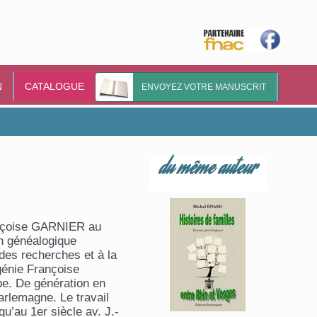
N
CATALOGUE
ENVOYEZ VOTRE MANUSCRIT
du même auteur
rançoise GARNIER au
an généalogique
 des recherches et à la
génie Françoise
e. De génération en
arlemagne. Le travail
u’au 1er siècle av. J.-