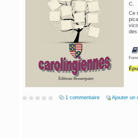
C.
Ce 
pica
vici
des
Form
Épu
1 commentaire
Ajouter un